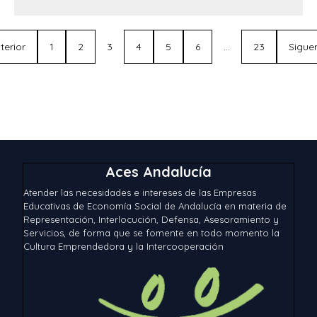
terior
1
2
3
4
5
6
…
23
Sigue
Aces Andalucía
Atender las necesidades e intereses de las Empresas
Educativas de Economía Social de Andalucía en materia de
Representación, Interlocución, Defensa, Asesoramiento y
Servicios, de forma que se fomente en todo momento la
Cultura Emprendedora y la Intercooperación