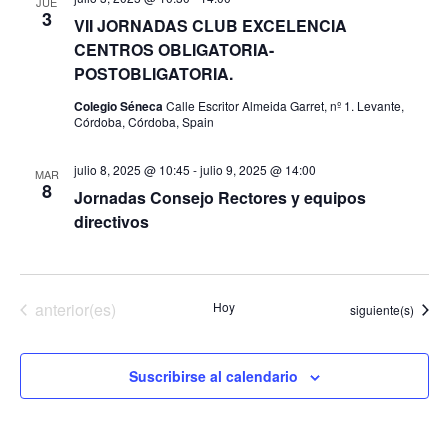
JUE
r
e
g
3
e
VII JORNADAS CLUB EXCELENCIA
c
a
CENTROS OBLIGATORIA-
g
c
c
POSTOBLIGATORIA.
i
a
i
Colegio Séneca
Calle Escritor Almeida Garret, nº 1. Levante,
o
Córdoba, Córdoba, Spain
ó
c
n
n
a
i
julio 8, 2025 @ 10:45
-
julio 9, 2025 @ 14:00
MAR
d
l
8
Jornadas Consejo Rectores y equipos
ó
e
a
directivos
f
v
n
e
i
d
c
s
Eventos
anterior(es)
Hoy
Eventos
siguiente(s)
h
e
t
a
a
b
.
Suscribirse al calendario
s
ú
d
s
e