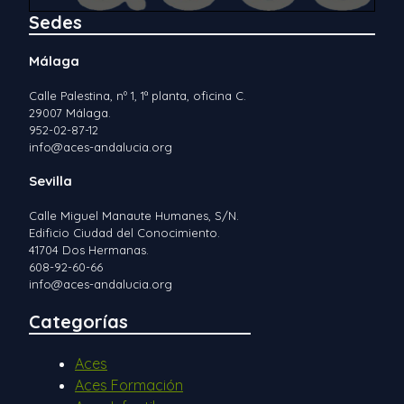
s
Sedes
d
Málaga
e
Calle Palestina, nº 1, 1ª planta, oficina C.
E
29007 Málaga.
952-02-87-12
v
info@aces-andalucia.org
e
Sevilla
n
Calle Miguel Manaute Humanes, S/N.
Edificio Ciudad del Conocimiento.
t
41704 Dos Hermanas.
608-92-60-66
o
info@aces-andalucia.org
s
Categorías
Aces
Aces Formación