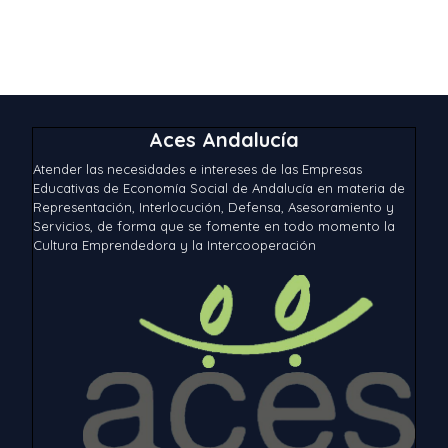
E
q
v
u
e
n
e
t
Aces Andalucía
d
o
Atender las necesidades e intereses de las Empresas
a
Educativas de Economía Social de Andalucía en materia de
Representación, Interlocución, Defensa, Asesoramiento y
y
Servicios, de forma que se fomente en todo momento la
Cultura Emprendedora y la Intercooperación
v
i
s
t
a