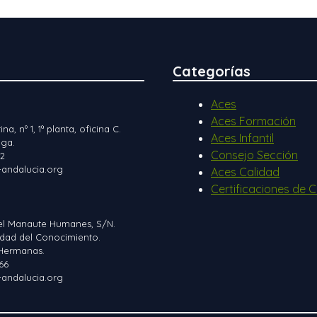
Categorías
Aces
Aces Formación
ina, nº 1, 1ª planta, oficina C.
Aces Infantil
ga.
Consejo Sección
12
andalucia.org
Aces Calidad
Certificaciones de C
el Manaute Humanes, S/N.
iudad del Conocimiento.
Hermanas.
66
andalucia.org