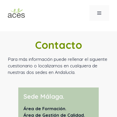
Saltar
al
MENÚ
contenido
Contacto
Para más información puede rellenar el siguiente
cuestionario o localizarnos en cualquiera de
nuestras dos sedes en Andalucía.
Sede Málaga
.
Área de Formación.
Área de Gestión de Calidad.