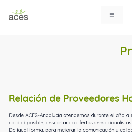
Saltar
al
MENÚ
contenido
P
Relación de Proveedores 
Desde ACES-Andalucía atendemos durante el año a em
calidad posible, descartando ofertas sensacionalistas
De igual forma, para mejorar la comunicación y calida