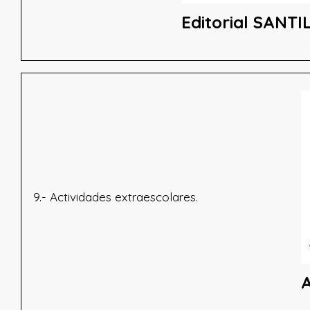
Editorial SANT
9.- Actividades extraescolares.
A