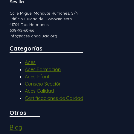
Sevilla
Calle Miguel Manaute Humanes, S/N.
Edificio Ciudad del Conocimiento.
41704 Dos Hermanas.
608-92-60-66
info@aces-andalucia.org
Categorías
Aces
Aces Formación
Aces Infantil
Consejo Sección
Aces Calidad
Certificaciones de Calidad
Otros
Blog