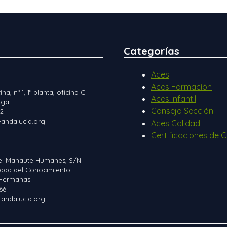
Categorías
Aces
Aces Formación
ina, nº 1, 1ª planta, oficina C.
Aces Infantil
ga.
Consejo Sección
12
andalucia.org
Aces Calidad
Certificaciones de C
el Manaute Humanes, S/N.
iudad del Conocimiento.
Hermanas.
66
andalucia.org