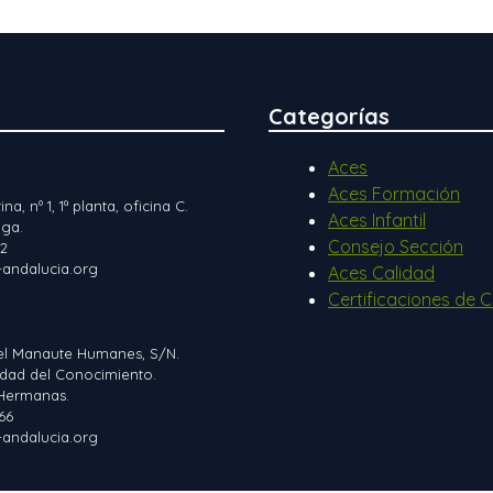
Categorías
Aces
Aces Formación
ina, nº 1, 1ª planta, oficina C.
Aces Infantil
ga.
Consejo Sección
12
andalucia.org
Aces Calidad
Certificaciones de C
el Manaute Humanes, S/N.
iudad del Conocimiento.
Hermanas.
66
andalucia.org