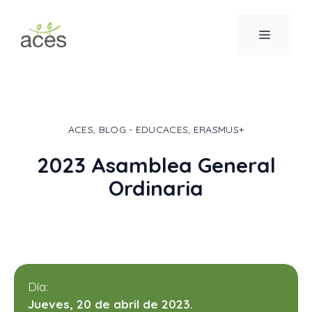
Saltar
al
MENÚ
contenido
ACES
,
BLOG - EDUCACES
,
ERASMUS+
2023 Asamblea General
Ordinaria
Día:
Jueves, 20 de abril de 2023.