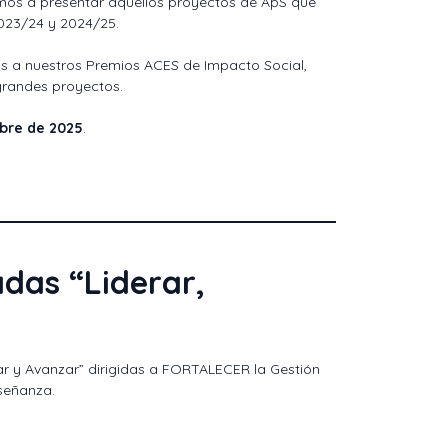
mos a presentar aquellos proyectos de ApS que
2023/24 y 2024/25.
os a nuestros Premios ACES de Impacto Social,
grandes proyectos.
bre de 2025
.
das “Liderar,
r y Avanzar” dirigidas a FORTALECER la Gestión
nseñanza.