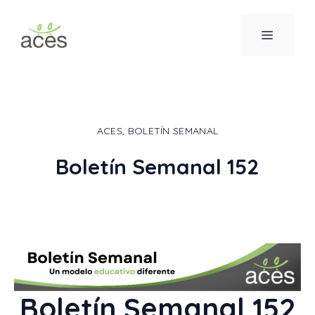
Saltar
al
MENÚ
contenido
ACES
,
BOLETÍN SEMANAL
Boletín Semanal 152
Boletín Semanal 152