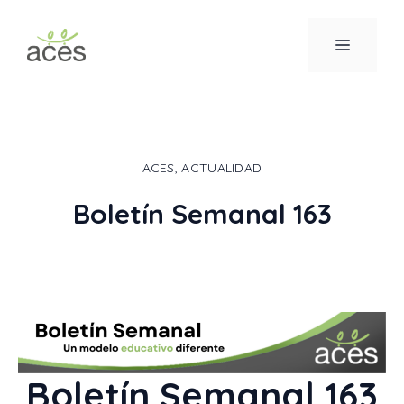
Saltar
al
MENÚ
contenido
ACES
,
ACTUALIDAD
Boletín Semanal 163
Boletín Semanal 163