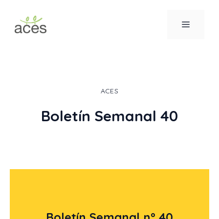
Saltar
al
MENÚ
contenido
ACES
Boletín Semanal 40
Boletín Semanal nº 40