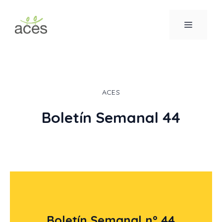
Saltar
al
MENÚ
contenido
ACES
Boletín Semanal 44
Boletín Semanal nº 44