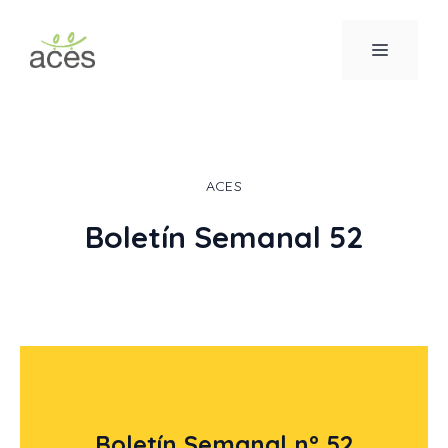
Saltar
al
MENÚ
contenido
ACES
Boletín Semanal 52
Boletín Semanal nº 52