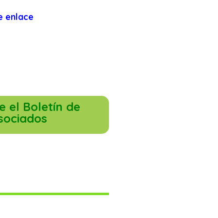
e enlace
 el Boletín de
sociados