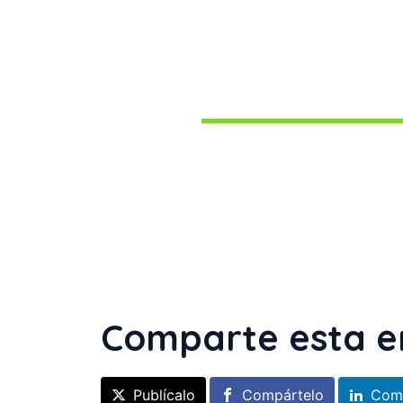
Comparte esta e
Publícalo
Compártelo
Com