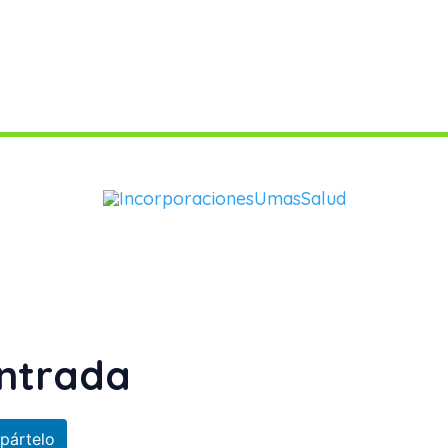
ntrada
pártelo