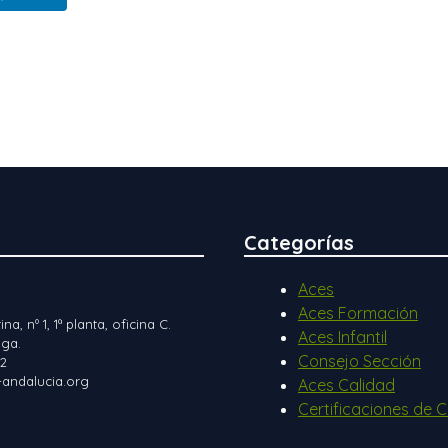
Categorías
Aces
Aces Formación
ina, nº 1, 1ª planta, oficina C.
Aces Infantil
ga.
Consejo Sección
12
andalucia.org
Aces Calidad
Certificaciones de C