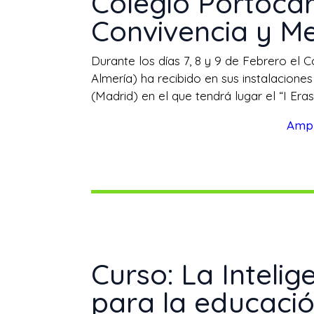
Colegio Portocar
Convivencia y Me
Durante los días 7, 8 y 9 de Febrero el 
Almería) ha recibido en sus instalacione
(Madrid) en el que tendrá lugar el “I Er
Ampl
Curso: La Intelig
para la educació