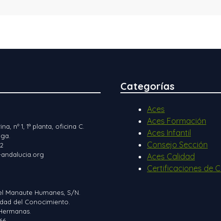
Categorías
Aces
Aces Formación
ina, nº 1, 1ª planta, oficina C.
Aces Infantil
ga.
Consejo Sección
12
andalucia.org
Aces Calidad
Certificaciones de C
el Manaute Humanes, S/N.
iudad del Conocimiento.
Hermanas.
66