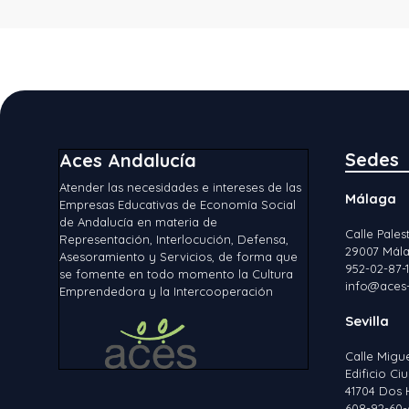
Sedes
Aces Andalucía
Atender las necesidades e intereses de las
Málaga
Empresas Educativas de Economía Social
de Andalucía en materia de
Calle Palest
Representación, Interlocución, Defensa,
29007 Mála
Asesoramiento y Servicios, de forma que
952-02-87-
se fomente en todo momento la Cultura
info@aces-
Emprendedora y la Intercooperación
Sevilla
Calle Migu
Edificio C
41704 Dos 
608-92-60-