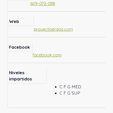
609-072-088
Web
proyectoergos.com
Facebook
facebook.com
Niveles
impartidos
C F G MED
C F G SUP