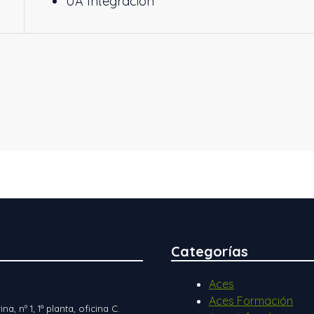
UA Integración
Categorías
Aces
Aces Formación
ina, nº 1, 1ª planta, oficina C.