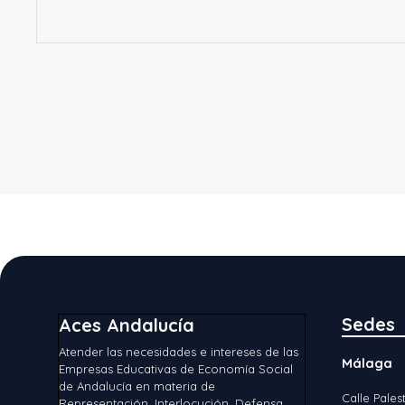
Sedes
Aces Andalucía
Atender las necesidades e intereses de las
Málaga
Empresas Educativas de Economía Social
de Andalucía en materia de
Calle Palest
Representación, Interlocución, Defensa,