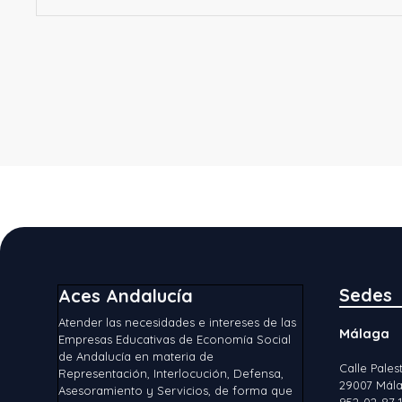
Sedes
Aces Andalucía
Atender las necesidades e intereses de las
Málaga
Empresas Educativas de Economía Social
de Andalucía en materia de
Calle Palest
Representación, Interlocución, Defensa,
29007 Mála
Asesoramiento y Servicios, de forma que