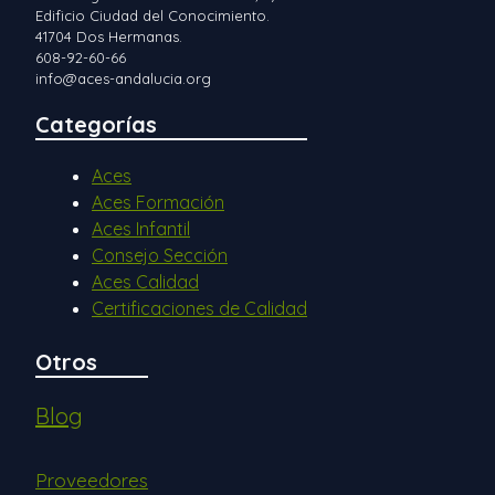
Edificio Ciudad del Conocimiento.
41704 Dos Hermanas.
608-92-60-66
info@aces-andalucia.org
Categorías
Aces
Aces Formación
Aces Infantil
Consejo Sección
Aces Calidad
Certificaciones de Calidad
Otros
Blog
Proveedores