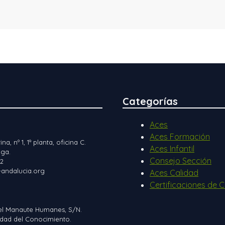
Categorías
Aces
Aces Formación
ina, nº 1, 1ª planta, oficina C.
Aces Infantil
ga.
Consejo Sección
12
andalucia.org
Aces Calidad
Certificaciones de C
el Manaute Humanes, S/N.
iudad del Conocimiento.