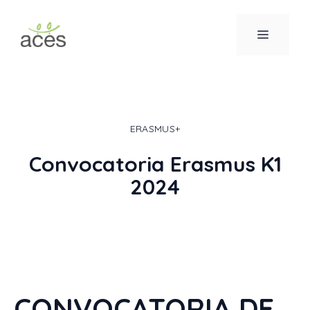
Saltar
al
MENÚ
contenido
ERASMUS+
Convocatoria Erasmus K1
2024
CONVOCATORIA DE