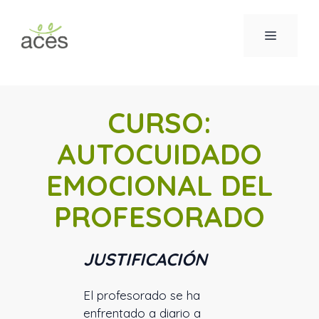
Saltar
al
MENÚ
contenido
CURSO:
AUTOCUIDADO
EMOCIONAL DEL
PROFESORADO
JUSTIFICACIÓN
El profesorado se ha
enfrentado a diario a