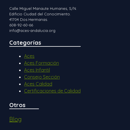
Calle Miguel Manaute Humanes, S/N.
Edificio Ciudad del Conocimiento.
41704 Dos Hermanas.
608-92-60-66
info@aces-andalucia.org
Categorías
Aces
Aces Formación
Aces Infantil
Consejo Sección
Aces Calidad
Certificaciones de Calidad
Otros
Blog