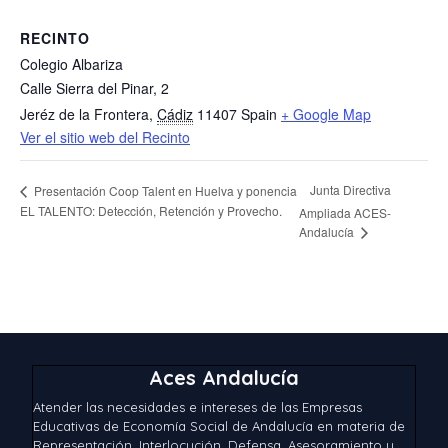
RECINTO
Colegio Albariza
Calle Sierra del Pinar, 2
Jeréz de la Frontera
,
Cádiz
11407
Spain
+ Google Map
Ver el sitio web del Recinto
Junta Directiva
Presentación Coop Talent en Huelva y ponencia
EL TALENTO: Detección, Retención y Provecho.
Ampliada ACES-
Andalucía
Aces Andalucía
Atender las necesidades e intereses de las Empresas
Educativas de Economía Social de Andalucía en materia de
Representación, Interlocución, Defensa, Asesoramiento y