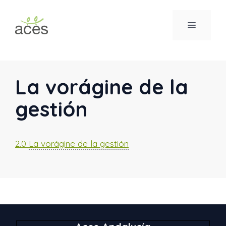
Saltar
al
MENÚ
contenido
La vorágine de la
gestión
2.0
La vorágine de la gestión