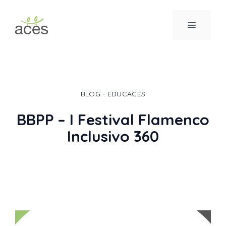
Saltar
al
MENÚ
contenido
BLOG - EDUCACES
BBPP – I Festival Flamenco
Inclusivo 360