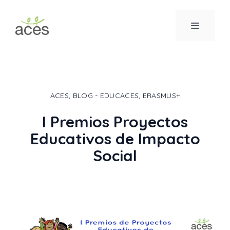
Saltar
al
MENÚ
contenido
ACES
,
BLOG - EDUCACES
,
ERASMUS+
I Premios Proyectos
Educativos de Impacto
Social