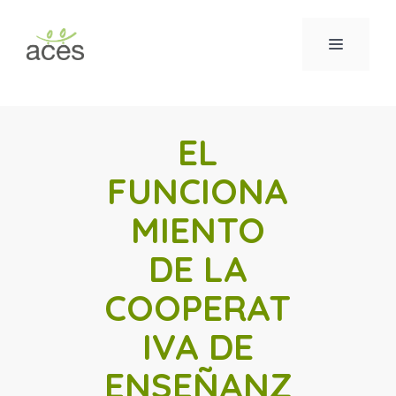
Saltar
al
MENÚ
contenido
EL
FUNCIONA
MIENTO
DE LA
COOPERAT
IVA DE
ENSEÑANZ