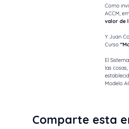
Como invit
ACCM, emp
valor de l
Y Juan Ca
Curso
“Mo
El Sistem
las cosas,
establecid
Modelo AC
Comparte esta e