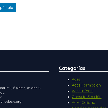
pártelo
Categorías
Aces
Aces Formación
ina, nº 1, 1ª planta, oficina C.
Aces Infantil
ga.
Consejo Sección
12
andalucia.org
Aces Calidad