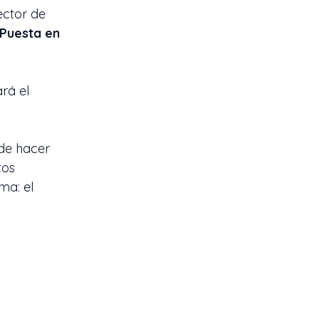
ector de
Puesta en
rá el
de hacer
tos
ma: el