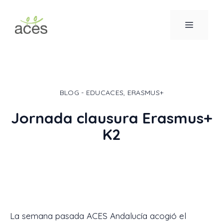
Saltar
al
MENÚ
contenido
BLOG - EDUCACES
,
ERASMUS+
Jornada clausura Erasmus+
K2
La semana pasada ACES Andalucía acogió el