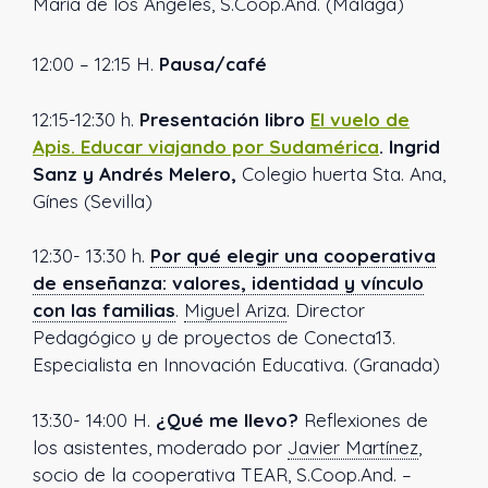
María de los Ángeles, S.Coop.And. (Málaga)
12:00 – 12:15 H.
Pausa/café
12:15-12:30 h.
Presentación libro
El vuelo de
Apis. Educar viajando por Sudamérica
. Ingrid
Sanz y Andrés Melero,
Colegio huerta Sta. Ana,
Gínes (Sevilla)
12:30- 13:30 h.
Por qué elegir una cooperativa
de enseñanza: valores, identidad y vínculo
con las familias
.
Miguel Ariza
.
Director
Pedagógico y de proyectos de Conecta13.
Especialista en Innovación Educativa. (Granada)
13:30- 14:00 H.
¿Qué me llevo?
Reflexiones de
los asistentes, moderado por
Javier Martínez
,
socio de la cooperativa TEAR, S.Coop.And. –