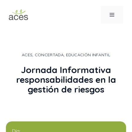
Saltar
al
MENÚ
contenido
ACES
,
CONCERTADA
,
EDUCACIÓN INFANTIL
Jornada Informativa
responsabilidades en la
gestión de riesgos
Día: