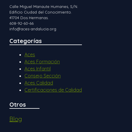
Calle Miguel Manaute Humanes, S/N.
Edificio Ciudad del Conocimiento.
41704 Dos Hermanas.
608-92-60-66
info@aces-andalucia.org
Categorías
Aces
Aces Formación
Aces Infantil
Consejo Sección
Aces Calidad
Certificaciones de Calidad
Otros
Blog