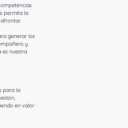
 competencias
os permita la
afrontar.
para generar los
 compañero y
a es nuestra
s para la
estión,
iendo en valor