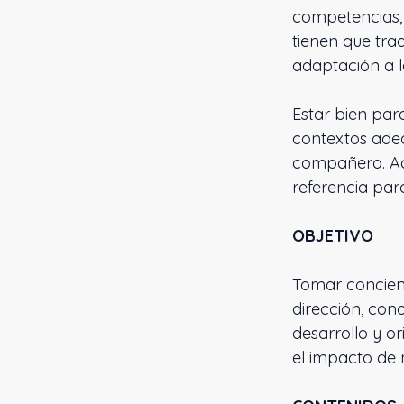
competencias, 
tienen que trad
adaptación a l
Estar bien para
contextos adec
compañera. Aco
referencia par
OBJETIVO
Tomar concienc
dirección, con
desarrollo y o
el impacto de n