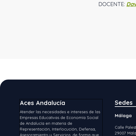
DOCENTE:
Dav
Sedes
Aces Andalucía
Atender las necesidades e intereses de las
Málaga
Empresas Educativas de Economía Social
de Andalucía en materia de
Calle Palest
Representación, Interlocución, Defensa,
29007 Mála
Asesoramiento y Servicios, de forma que