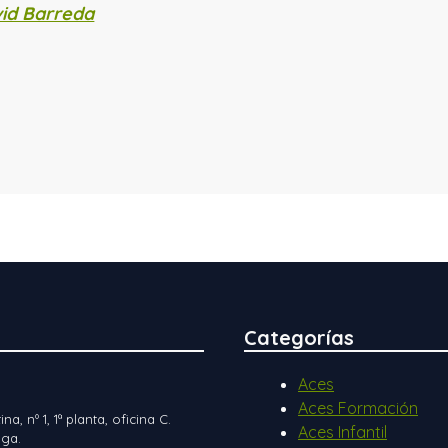
id Barreda
Categorías
Aces
Aces Formación
ina, nº 1, 1ª planta, oficina C.
Aces Infantil
ga.