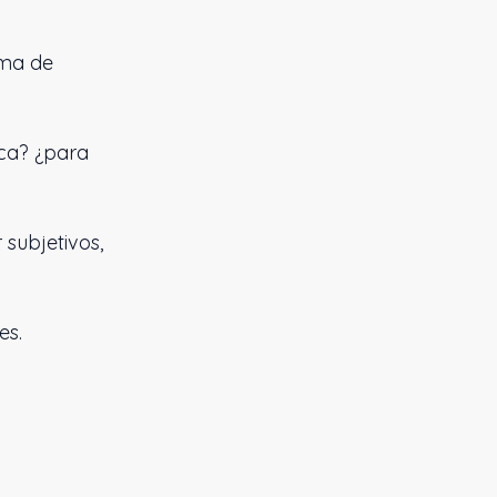
oma de
ica? ¿para
 subjetivos,
es.