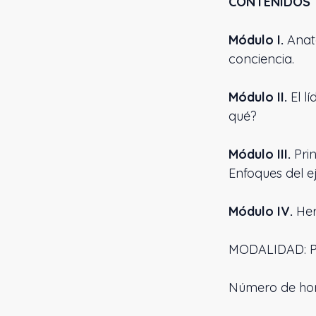
CONTENIDOS
Módulo I.
Anato
conciencia.
Módulo II.
El l
qué?
Módulo III.
Prin
Enfoques del ej
Módulo IV.
Her
MODALIDAD: P
Número de hora