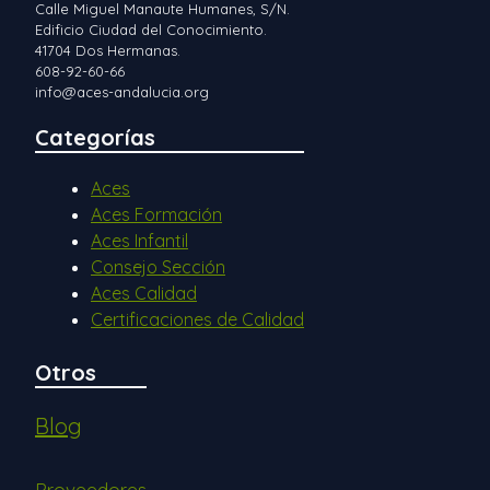
Calle Miguel Manaute Humanes, S/N.
Edificio Ciudad del Conocimiento.
41704 Dos Hermanas.
608-92-60-66
info@aces-andalucia.org
Categorías
Aces
Aces Formación
Aces Infantil
Consejo Sección
Aces Calidad
Certificaciones de Calidad
Otros
Blog
Proveedores