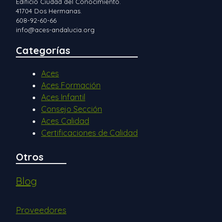
Edificio Ciudad del Conocimiento.
41704 Dos Hermanas.
608-92-60-66
info@aces-andalucia.org
Categorías
Aces
Aces Formación
Aces Infantil
Consejo Sección
Aces Calidad
Certificaciones de Calidad
Otros
Blog
Proveedores