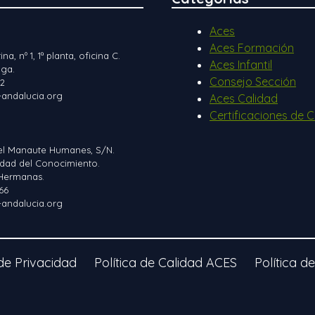
Aces
Aces Formación
ina, nº 1, 1ª planta, oficina C.
Aces Infantil
ga.
Consejo Sección
12
andalucia.org
Aces Calidad
Certificaciones de C
el Manaute Humanes, S/N.
iudad del Conocimiento.
Hermanas.
66
andalucia.org
 de Privacidad
Política de Calidad ACES
Política d