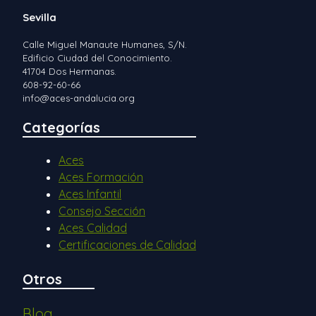
Sevilla
Calle Miguel Manaute Humanes, S/N.
Edificio Ciudad del Conocimiento.
41704 Dos Hermanas.
608-92-60-66
info@aces-andalucia.org
Categorías
Aces
Aces Formación
Aces Infantil
Consejo Sección
Aces Calidad
Certificaciones de Calidad
Otros
Blog