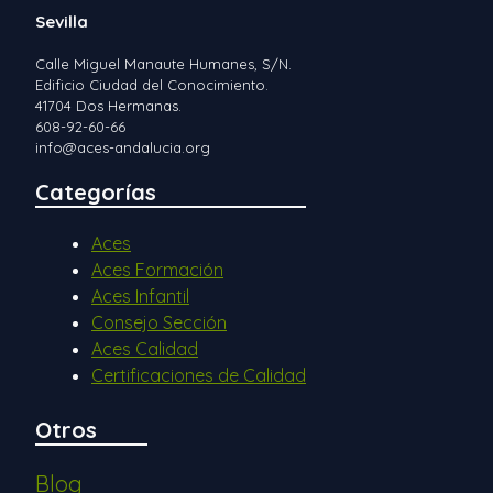
Sevilla
Calle Miguel Manaute Humanes, S/N.
Edificio Ciudad del Conocimiento.
41704 Dos Hermanas.
608-92-60-66
info@aces-andalucia.org
Categorías
Aces
Aces Formación
Aces Infantil
Consejo Sección
Aces Calidad
Certificaciones de Calidad
Otros
Blog