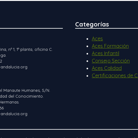
Categorías
Aces
Aces Formación
ina, nº 1, 1ª planta, oficina C.
Aces Infantil
ga.
Consejo Sección
12
andalucia.org
Aces Calidad
Certificaciones de C
el Manaute Humanes, S/N.
iudad del Conocimiento.
Hermanas.
66
andalucia.org