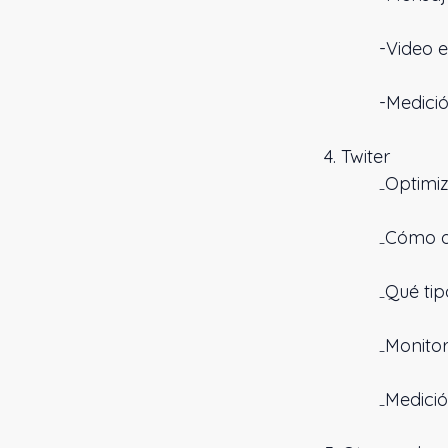
-Video en
-Medición 
4. Twiter
₋Optimizació
₋Cómo optim
₋Qué tipo de
₋Monitorizaci
₋Medición y