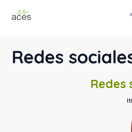
Saltar
al
contenido
Redes sociale
Redes 
I