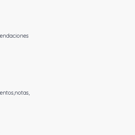
omendaciones
ntos,notas,
s