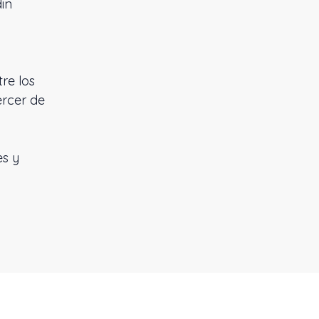
din
re los
ercer de
es y