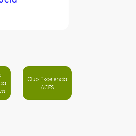
o
Club Excelencia
cia
ACES
va