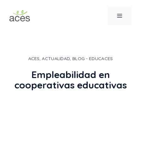
Saltar
al
MENÚ
contenido
ACES
,
ACTUALIDAD
,
BLOG - EDUCACES
Empleabilidad en
cooperativas educativas