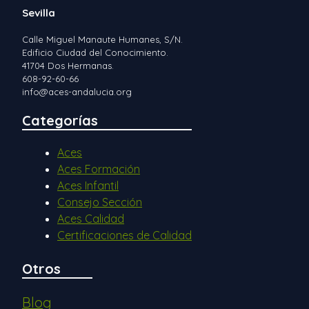
Sevilla
Calle Miguel Manaute Humanes, S/N.
Edificio Ciudad del Conocimiento.
41704 Dos Hermanas.
608-92-60-66
info@aces-andalucia.org
Categorías
Aces
Aces Formación
Aces Infantil
Consejo Sección
Aces Calidad
Certificaciones de Calidad
Otros
Blog