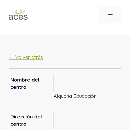
Saltar
al
MENÚ
contenido
← Volver atrás
Nombre del
centro
Alquería Educación.
Dirección del
centro