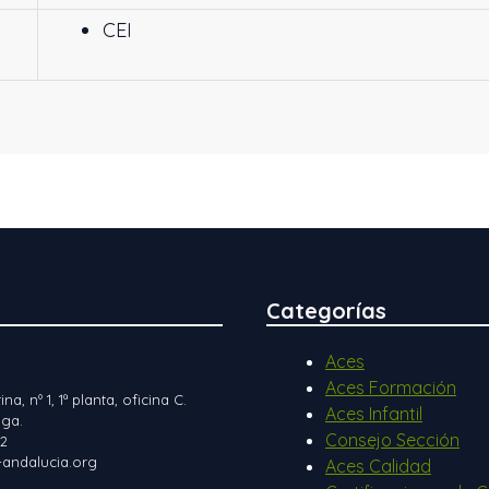
CEI
Categorías
Aces
Aces Formación
ina, nº 1, 1ª planta, oficina C.
Aces Infantil
ga.
Consejo Sección
12
andalucia.org
Aces Calidad