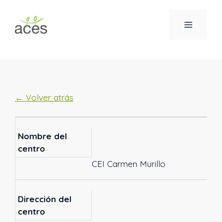
Saltar
al
MENÚ
contenido
← Volver atrás
Nombre del
centro
CEI Carmen Murillo
Dirección del
centro