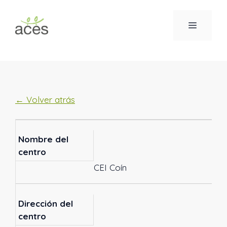
Saltar
al
MENÚ
contenido
← Volver atrás
Nombre del
centro
CEI Coín
Dirección del
centro