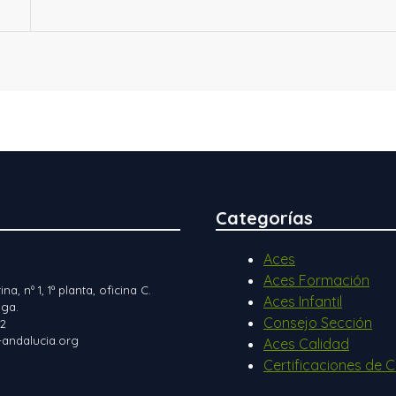
Categorías
Aces
Aces Formación
ina, nº 1, 1ª planta, oficina C.
Aces Infantil
ga.
Consejo Sección
12
andalucia.org
Aces Calidad
Certificaciones de C