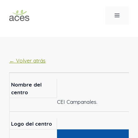
Saltar
al
MENÚ
contenido
← Volver atrás
Nombre del
centro
CEI Campanales.
Logo del centro